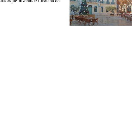
olklorique Juventude Lusitana de