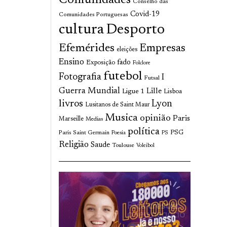
Comunidades
Conselho das
Covid-19
Comunidades Portuguesas
cultura
Desporto
Efemérides
Empresas
eleições
Ensino
fado
Exposição
Folclore
futebol
Fotografia
I
Futsal
Guerra Mundial
Lille
Ligue 1
Lisboa
livros
Lyon
Lusitanos de Saint Maur
Musica
opinião
Paris
Marseille
Medias
política
Paris Saint Germain
PSG
Poesia
PS
Religião
Saude
Toulouse
Voleibol