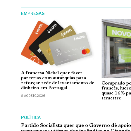
EMPRESAS
r de
A francesa Nickel quer fazer
 la
parcerias com autarquias para
reforçar rede de levantamento de
Comprado po
dinheiro em Portugal
francês, lucr
quase 16% p
8 AGOSTO, 2026
semestre
5 AGOSTO, 2026
POLÍTICA
Partido Socialista quer que o Governo dê apoio