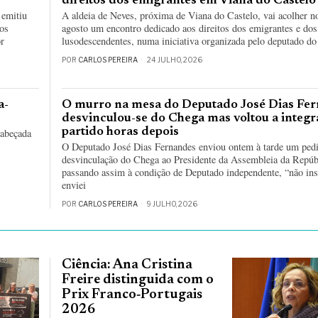
direitos dos emigrantes em Viana do Castelo
 emitiu
A aldeia de Neves, próxima de Viana do Castelo, vai acolher no
os
agosto um encontro dedicado aos direitos dos emigrantes e dos
or
lusodescendentes, numa iniciativa organizada pelo deputado do
POR
CARLOS PEREIRA
24 JULHO, 2026
a-
O murro na mesa do Deputado José Dias Fer
desvinculou-se do Chega mas voltou a integr
partido horas depois
cabeçada
O Deputado José Dias Fernandes enviou ontem à tarde um ped
desvinculação do Chega ao Presidente da Assembleia da Repúb
passando assim à condição de Deputado independente, “não ins
enviei
POR
CARLOS PEREIRA
9 JULHO, 2026
Ciência: Ana Cristina
Freire distinguida com o
Prix Franco‑Portugais
2026