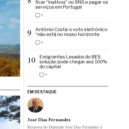
8
ficar “inativos” no SNS e pagar os
serviços em Portugal
7
António Costa: o voto eletrónico
9
“não está no nosso horizonte
7
Emigrantes Lesados do BES:
10
solução pode chegar aos 100%
do capital
7
EM DESTAQUE
José Dias Fernandes
Resposta do Deputado José Dias Fernandes à