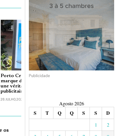
Publicidade
Porto Cruz : pourquoi cette
marque de Porto est-elle devenue
une véritable institution
publicitaire en France ?
28 JULHO, 2026
Agosto 2026
S
T
Q
Q
S
S
D
1
2
e os