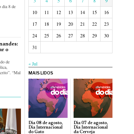
3
4
5
6
7
8
9
 dia 8 de
10
11
12
13
14
15
16
17
18
19
20
21
22
23
24
25
26
27
28
29
30
nandes:
31
ar o
ido de
« Jul
lica,
crito”. “Mal
MAIS LIDOS
Dia 08 de agosto,
Dia 07 de agosto,
Dia Internacional
Dia Internacional
do Gato
da Cerveja