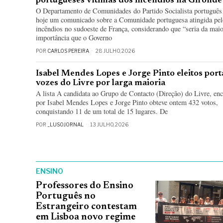
portugueses vítimas dos incêndios na Gironde
O Departamento de Comunidades do Partido Socialista português
hoje um comunicado sobre a Comunidade portuguesa atingida pel
incêndios no sudoeste de França, considerando que “seria da mai
importância que o Governo
POR
CARLOS PEREIRA
28 JULHO, 2026
Isabel Mendes Lopes e Jorge Pinto eleitos port
vozes do Livre por larga maioria
A lista A candidata ao Grupo de Contacto (Direção) do Livre, en
por Isabel Mendes Lopes e Jorge Pinto obteve ontem 432 votos,
conquistando 11 de um total de 15 lugares. De
POR
_LUSOJORNAL
13 JULHO, 2026
ENSINO
Professores do Ensino
Português no
Estrangeiro contestam
em Lisboa novo regime