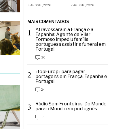
8 AGOSTO, 2026
7 AGOSTO, 2026
MAIS COMENTADOS
Atravessaram a França e a
1
Espanha: Agente de Vilar
Formoso impediu família
portuguesa assistir a funeral em
Portugal
30
«topEurop» para pagar
2
portagens em França, Espanha e
Portugal
24
Rádio Sem Fronteiras: Do Mundo
3
para o Mundo em português
13