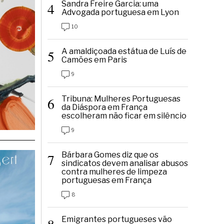
Sandra Freire Garcia: uma
4
Advogada portuguesa em Lyon
10
A amaldiçoada estátua de Luís de
5
Camões em Paris
9
Tribuna: Mulheres Portuguesas
6
da Diáspora em França
escolheram não ficar em silêncio
9
Bárbara Gomes diz que os
7
sindicatos devem analisar abusos
contra mulheres de limpeza
portuguesas em França
8
Emigrantes portugueses vão