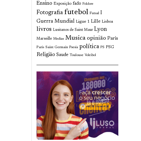
Ensino
fado
Exposição
Folclore
futebol
Fotografia
I
Futsal
Guerra Mundial
Lille
Ligue 1
Lisboa
livros
Lyon
Lusitanos de Saint Maur
Musica
opinião
Paris
Marseille
Medias
política
Paris Saint Germain
PSG
Poesia
PS
Religião
Saude
Toulouse
Voleibol