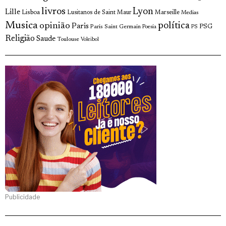
livros
Lyon
Lille
Lisboa
Lusitanos de Saint Maur
Marseille
Medias
Musica
política
opinião
Paris
Paris Saint Germain
PSG
Poesia
PS
Religião
Saude
Toulouse
Voleibol
Publicidade