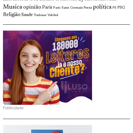
Musica
política
opinião
Paris
Paris Saint Germain
PSG
Poesia
PS
Religião
Saude
Toulouse
Voleibol
Publicidade