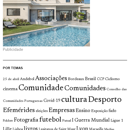
Publicidade
POR TEMAS
Associações
Brasil
Andebol
Bordeaux
Ciclismo
25 de abril
CCP
Comunidade
Comunidades
cinema
Conselho das
cultura
Desporto
Covid-19
Comunidades Portuguesas
Efemérides
Empresas
Ensino
fado
Exposição
eleições
futebol
Fotografia
I Guerra Mundial
Ligue 1
Futsal
Folclore
livros
Lyon
Lille
Lisboa
Lusitanos de Saint Maur
Marseille
Medias