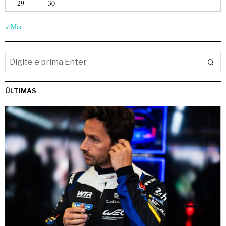
29
30
« Mai
ÚLTIMAS