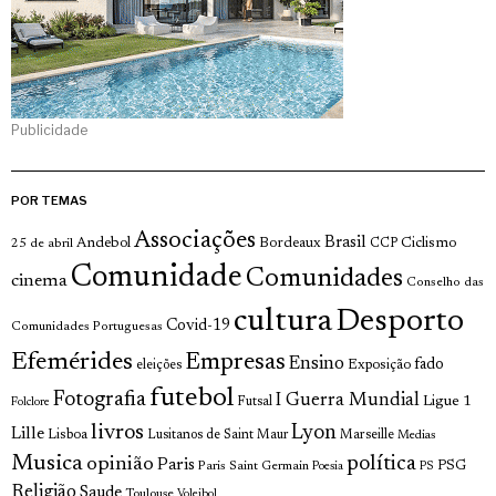
Publicidade
POR TEMAS
Associações
Brasil
Andebol
Bordeaux
Ciclismo
25 de abril
CCP
Comunidade
Comunidades
cinema
Conselho das
cultura
Desporto
Covid-19
Comunidades Portuguesas
Efemérides
Empresas
Ensino
fado
Exposição
eleições
futebol
Fotografia
I Guerra Mundial
Ligue 1
Futsal
Folclore
livros
Lyon
Lille
Lisboa
Lusitanos de Saint Maur
Marseille
Medias
Musica
política
opinião
Paris
Paris Saint Germain
PSG
Poesia
PS
Religião
Saude
Toulouse
Voleibol