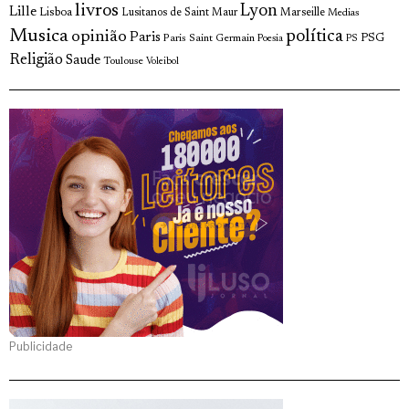
livros
Lyon
Lille
Lisboa
Lusitanos de Saint Maur
Marseille
Medias
Musica
política
opinião
Paris
Paris Saint Germain
PSG
Poesia
PS
Religião
Saude
Toulouse
Voleibol
Publicidade