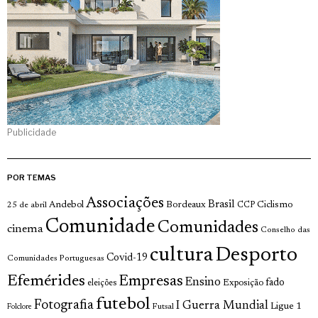
Publicidade
POR TEMAS
Associações
Brasil
Andebol
Bordeaux
Ciclismo
25 de abril
CCP
Comunidade
Comunidades
cinema
Conselho das
cultura
Desporto
Covid-19
Comunidades Portuguesas
Efemérides
Empresas
Ensino
fado
Exposição
eleições
futebol
Fotografia
I Guerra Mundial
Ligue 1
Futsal
Folclore