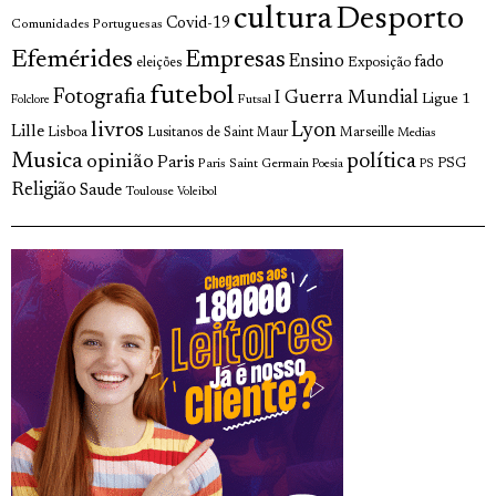
cultura
Desporto
Covid-19
Comunidades Portuguesas
Efemérides
Empresas
Ensino
fado
Exposição
eleições
futebol
Fotografia
I Guerra Mundial
Ligue 1
Futsal
Folclore
livros
Lyon
Lille
Lisboa
Lusitanos de Saint Maur
Marseille
Medias
Musica
política
opinião
Paris
Paris Saint Germain
PSG
Poesia
PS
Religião
Saude
Toulouse
Voleibol