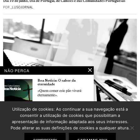
Dia 10 de junho, Dia de Portugal, de Camões e das Comunidades Portuguesas
POR
_LUSOJORNAL
NÃO PERCA
Boa Notícia: O sabor da
eternidade
«Quem comer este pão viverá
eternamente».
Utilização de cookies: Ao continuar a sua navegação está a
La CCIFP organise une nouvelle session de son petit-déjeuner «90 minutes experts»
Boa Notícia: Um abraço divino
consentir a utilização de cookies que possibilitam a
POR
_LUSOJORNAL
«Deus não enviou o seu Filho
apresentação de informação adaptada aos seus interesses.
Pode alterar as suas definições de cookies a qualquer altura.
©
2026
LusoJornal | Todos os direitos reservados