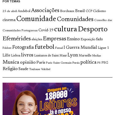
POR TEMAS
Associações
Brasil
Andebol
Bordeaux
Ciclismo
25 de abril
CCP
Comunidade
Comunidades
cinema
Conselho das
cultura
Desporto
Covid-19
Comunidades Portuguesas
Efemérides
Empresas
Ensino
fado
Exposição
eleições
futebol
Fotografia
I Guerra Mundial
Ligue 1
Futsal
Folclore
livros
Lyon
Lille
Lisboa
Lusitanos de Saint Maur
Marseille
Medias
Musica
política
opinião
Paris
Paris Saint Germain
PSG
Poesia
PS
Religião
Saude
Toulouse
Voleibol