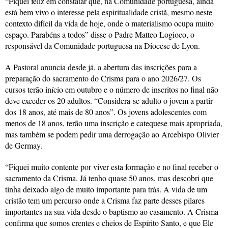
“Fiquei feliz em constatar que, na Comunidade portuguesa, ainda
está bem vivo o interesse pela espiritualidade cristã, mesmo neste
contexto difícil da vida de hoje, onde o materialismo ocupa muito
espaço. Parabéns a todos” disse o Padre Matteo Logioco, o
responsável da Comunidade portuguesa na Diocese de Lyon.
A Pastoral anuncia desde já, a abertura das inscrições para a
preparação do sacramento do Crisma para o ano 2026/27. Os
cursos terão início em outubro e o número de inscritos no final não
deve exceder os 20 adultos. “Considera-se adulto o jovem a partir
dos 18 anos, até mais de 80 anos”. Os jovens adolescentes com
menos de 18 anos, terão uma inscrição e catequese mais apropriada,
mas também se podem pedir uma derrogação ao Arcebispo Olivier
de Germay.
“Fiquei muito contente por viver esta formação e no final receber o
sacramento da Crisma. Já tenho quase 50 anos, mas descobri que
tinha deixado algo de muito importante para trás. A vida de um
cristão tem um percurso onde a Crisma faz parte desses pilares
importantes na sua vida desde o baptismo ao casamento. A Crisma
confirma que somos crentes e cheios de Espírito Santo, e que Ele