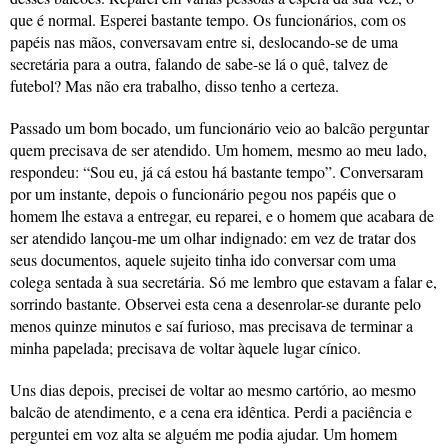
que é normal. Esperei bastante tempo. Os funcionários, com os
papéis nas mãos, conversavam entre si, deslocando-se de uma
secretária para a outra, falando de sabe-se lá o quê, talvez de
futebol? Mas não era trabalho, disso tenho a certeza.
Passado um bom bocado, um funcionário veio ao balcão perguntar
quem precisava de ser atendido. Um homem, mesmo ao meu lado,
respondeu: “Sou eu, já cá estou há bastante tempo”. Conversaram
por um instante, depois o funcionário pegou nos papéis que o
homem lhe estava a entregar, eu reparei, e o homem que acabara de
ser atendido lançou-me um olhar indignado: em vez de tratar dos
seus documentos, aquele sujeito tinha ido conversar com uma
colega sentada à sua secretária. Só me lembro que estavam a falar e,
sorrindo bastante. Observei esta cena a desenrolar-se durante pelo
menos quinze minutos e saí furioso, mas precisava de terminar a
minha papelada; precisava de voltar àquele lugar cínico.
Uns dias depois, precisei de voltar ao mesmo cartório, ao mesmo
balcão de atendimento, e a cena era idêntica. Perdi a paciência e
perguntei em voz alta se alguém me podia ajudar. Um homem