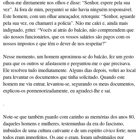
olhou-me diretamente nos olhos e disse: “Senhor, espere pela sua
vez”. Já fora de mim, perguntei se não havia ninguém responsável.
Este homem, com um olhar ameaçador, retorquiu: “Senhor, aguarde
pela sua vez, ou chamarei a polícia”. Não me calei e, ainda mais
indignado, gritei: “Vocês aí atrás do balcão, não compreendem que
são nossos funcionários, que os vossos salários são pagos com os
nossos impostos e que têm o dever de nos respeitar?”
Nesse momento, um homem aproximou-se do balcão, fez um gesto
para que os outros se afastassem e perguntou-me o que precisava.
Ele resolveu tudo imediatamente. Alguns dias depois, voltei ao local
para levantar os documentos que tinha solicitado. Quando este
homem me viu entrar, levantou-se, segurando os meus documentos,
explicou-os pormenorizadamente, eu agradeci-lhe e saí.
.
Note-se que também guardo com carinho as memórias dos anos 80,
daqueles homens e mulheres, testemunhas da era do fascismo,
imbuídos de uma cultura cativante e de um espírito cívico forte; nem
todos eram imperfeitos. Os que o eram, foram substituídos por