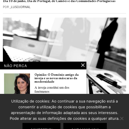
Dia 10 de junho, Dia de Portugal, de Camões e das Comunidades Portuguesas
POR
_LUSOJORNAL
NÃO PERCA
Opinião: O Demónio antigo da
inveja e as novas máscaras da
modernidade
A inveja constitui um dos
fenómenos
Utilização de cookies: Ao continuar a sua navegação está a
La CCIFP organise une nouvelle session de son petit-déjeuner «90 minutes experts»
Momento de Poesia com José
consentir a utilização de cookies que possibilitam a
POR
_LUSOJORNAL
Nogueira
apresentação de informação adaptada aos seus interesses.
Mon chemin . J’ai connu moi
Pode alterar as suas definições de cookies a qualquer altura.
©
2026
LusoJornal | Todos os direitos reservados