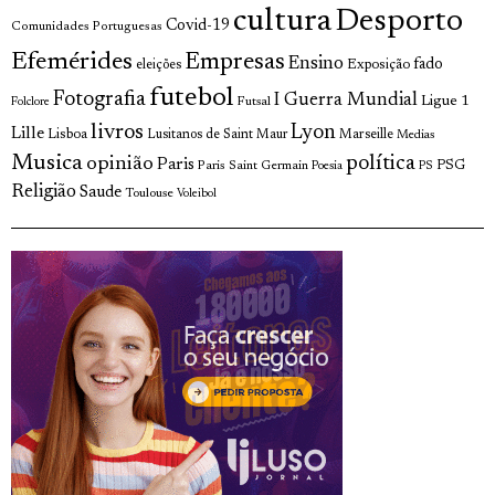
cultura
Desporto
Covid-19
Comunidades Portuguesas
Efemérides
Empresas
Ensino
fado
Exposição
eleições
futebol
Fotografia
I Guerra Mundial
Ligue 1
Futsal
Folclore
livros
Lyon
Lille
Lisboa
Lusitanos de Saint Maur
Marseille
Medias
Musica
política
opinião
Paris
Paris Saint Germain
PSG
Poesia
PS
Religião
Saude
Toulouse
Voleibol