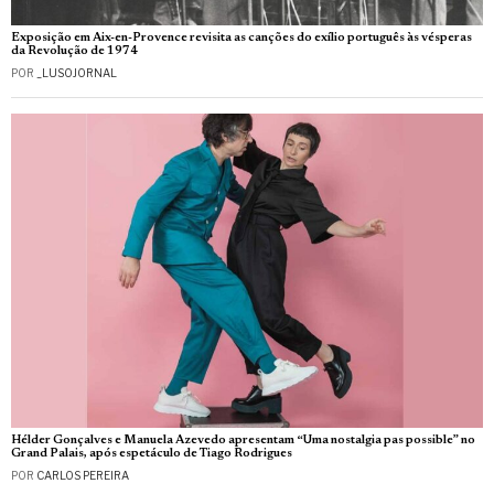
Exposição em Aix-en-Provence revisita as canções do exílio português às vésperas
da Revolução de 1974
POR
_LUSOJORNAL
Hélder Gonçalves e Manuela Azevedo apresentam “Uma nostalgia pas possible” no
Grand Palais, após espetáculo de Tiago Rodrigues
POR
CARLOS PEREIRA