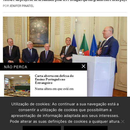
TifoArt : un projet né de la Saudade pour les Portugais qui ont grandi entre deux pays
POR
JENIFER PINATEL
NÃO PERCA
Carta aberta em defesa do
Ensino Português no
Estrangeiro
Numa altura em que está em
Centenas de convidados comemoraram o Dia de Portugal, de Camões e das
Utilização de cookies: Ao continuar a sua navegação está a
Comunidades na Embaixada em Paris
Sindicatos entregam carta a
consentir a utilização de cookies que possibilitam a
Seguro e a Montenegro sobre
POR
CARLOS PEREIRA
revisão do Ensino Português no
apresentação de informação adaptada aos seus interesses.
Estrangeiro
Pode alterar as suas definições de cookies a qualquer altura.
Sindicatos representativos dos
professores portugueses
©
2026
LusoJornal | Todos os direitos reservados