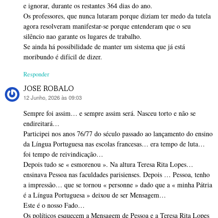
e ignorar, durante os restantes 364 dias do ano.
Os professores, que nunca lutaram porque diziam ter medo da tutela
agora resolveram manifestar-se porque entenderam que o seu
silêncio nao garante os lugares de trabalho.
Se ainda há possibilidade de manter um sistema que já está
moribundo é difícil de dizer.
Responder
JOSE ROBALO
12 Junho, 2026 às 09:03
diz:
Sempre foi assim… e sempre assim será. Nasceu torto e não se
endireitará…
Participei nos anos 76/77 do século passado ao lançamento do ensino
da Língua Portuguesa nas escolas francesas… era tempo de luta…
foi tempo de reivindicação…
Depois tudo se « esmorenou ». Na altura Teresa Rita Lopes…
ensinava Pessoa nas faculdades parisienses. Depois … Pessoa, tenho
a impressão… que se tornou « personne » dado que a « minha Pátria
é a Língua Portuguesa » deixou de ser Mensagem…
Este é o nosso Fado…
Os políticos esquecem a Mensagem de Pessoa e a Teresa Rita Lopes