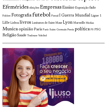
Efemérides
Empresas
Ensino
fado
Exposição
eleições
futebol
Fotografia
I Guerra Mundial
Ligue 1
Futsal
Folclore
livros
Lyon
Lille
Lisboa
Lusitanos de Saint Maur
Marseille
Medias
Musica
política
opinião
Paris
Paris Saint Germain
PSG
Poesia
PS
Religião
Saude
Toulouse
Voleibol