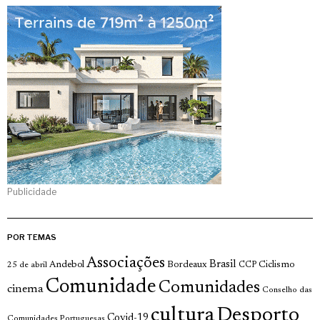
Publicidade
POR TEMAS
Associações
Brasil
Andebol
Bordeaux
Ciclismo
25 de abril
CCP
Comunidade
Comunidades
cinema
Conselho das
cultura
Desporto
Covid-19
Comunidades Portuguesas