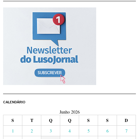
CALENDÁRIO
Junho 2026
S
T
Q
Q
S
S
D
1
2
3
4
5
6
7