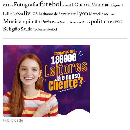
futebol
Fotografia
I Guerra Mundial
Ligue 1
Futsal
Folclore
livros
Lyon
Lille
Lisboa
Lusitanos de Saint Maur
Marseille
Medias
Musica
política
opinião
Paris
Paris Saint Germain
PSG
Poesia
PS
Religião
Saude
Toulouse
Voleibol
Publicidade