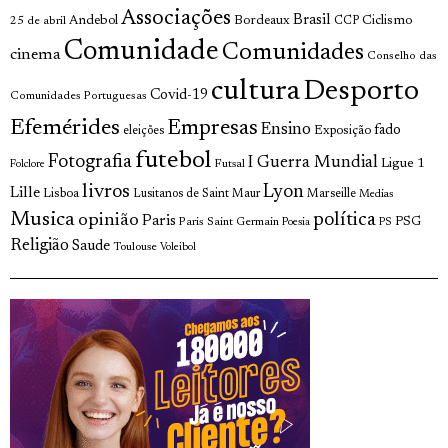
Associações
Brasil
Andebol
Bordeaux
Ciclismo
25 de abril
CCP
Comunidade
Comunidades
cinema
Conselho das
cultura
Desporto
Covid-19
Comunidades Portuguesas
Efemérides
Empresas
Ensino
fado
Exposição
eleições
futebol
Fotografia
I Guerra Mundial
Ligue 1
Futsal
Folclore
livros
Lyon
Lille
Lisboa
Lusitanos de Saint Maur
Marseille
Medias
Musica
política
opinião
Paris
Paris Saint Germain
PSG
Poesia
PS
Religião
Saude
Toulouse
Voleibol