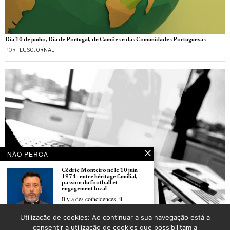
Dia 10 de junho, Dia de Portugal, de Camões e das Comunidades Portuguesas
POR
_LUSOJORNAL
NÃO PERCA
Cédric Monteiro né le 10 juin
1974 : entre héritage familial,
passion du football et
engagement local
Il y a des coïncidences, il
Utilização de cookies: Ao continuar a sua navegação está a
La CCIFP organise une nouvelle session de son petit-déjeuner «90 minutes experts»
Embaixador de Portugal e
consentir a utilização de cookies que possibilitam a