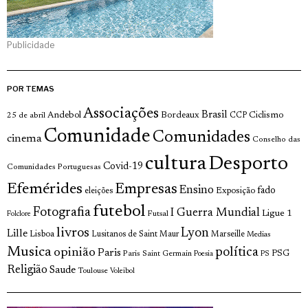
Publicidade
POR TEMAS
Associações
Brasil
Andebol
Bordeaux
Ciclismo
25 de abril
CCP
Comunidade
Comunidades
cinema
Conselho das
cultura
Desporto
Covid-19
Comunidades Portuguesas
Efemérides
Empresas
Ensino
fado
Exposição
eleições
futebol
Fotografia
I Guerra Mundial
Ligue 1
Futsal
Folclore
livros
Lyon
Lille
Lisboa
Lusitanos de Saint Maur
Marseille
Medias
Musica
política
opinião
Paris
Paris Saint Germain
PSG
Poesia
PS
Religião
Saude
Toulouse
Voleibol