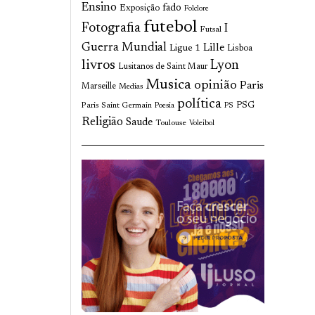
Ensino
fado
Exposição
Folclore
futebol
Fotografia
I
Futsal
Guerra Mundial
Lille
Ligue 1
Lisboa
livros
Lyon
Lusitanos de Saint Maur
Musica
opinião
Paris
Marseille
Medias
política
Paris Saint Germain
PSG
Poesia
PS
Religião
Saude
Toulouse
Voleibol