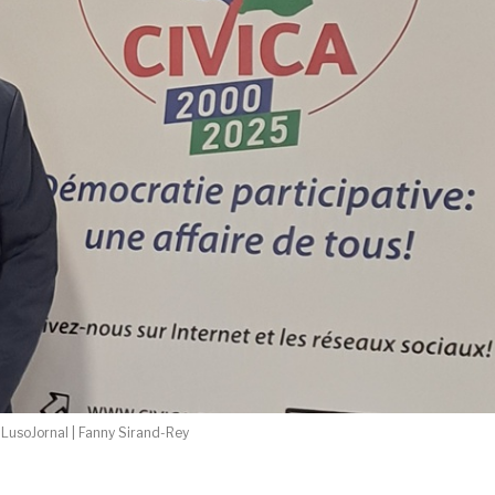
LusoJornal | Fanny Sirand-Rey