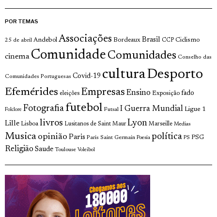
POR TEMAS
Associações
Brasil
Andebol
Bordeaux
Ciclismo
25 de abril
CCP
Comunidade
Comunidades
cinema
Conselho das
cultura
Desporto
Covid-19
Comunidades Portuguesas
Efemérides
Empresas
Ensino
fado
Exposição
eleições
futebol
Fotografia
I Guerra Mundial
Ligue 1
Futsal
Folclore
livros
Lyon
Lille
Lisboa
Lusitanos de Saint Maur
Marseille
Medias
Musica
política
opinião
Paris
Paris Saint Germain
PSG
Poesia
PS
Religião
Saude
Toulouse
Voleibol