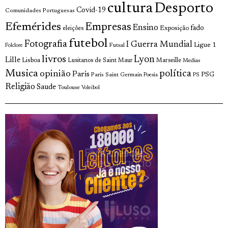
cultura
Desporto
Covid-19
Comunidades Portuguesas
Efemérides
Empresas
Ensino
fado
Exposição
eleições
futebol
Fotografia
I Guerra Mundial
Ligue 1
Futsal
Folclore
livros
Lyon
Lille
Lisboa
Lusitanos de Saint Maur
Marseille
Medias
Musica
política
opinião
Paris
Paris Saint Germain
PSG
Poesia
PS
Religião
Saude
Toulouse
Voleibol