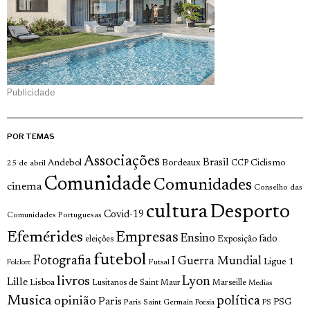
Publicidade
POR TEMAS
Associações
Brasil
Andebol
Bordeaux
Ciclismo
25 de abril
CCP
Comunidade
Comunidades
cinema
Conselho das
cultura
Desporto
Covid-19
Comunidades Portuguesas
Efemérides
Empresas
Ensino
fado
Exposição
eleições
futebol
Fotografia
I Guerra Mundial
Ligue 1
Futsal
Folclore
livros
Lyon
Lille
Lisboa
Lusitanos de Saint Maur
Marseille
Medias
Musica
política
opinião
Paris
Paris Saint Germain
PSG
Poesia
PS