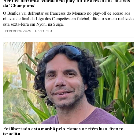
Benfica defronta Mónaco no play-off de acesso aos ‘oitavos’
da ‘Champions’
O Benfica vai defrontar os franceses do Mónaco no play-off de acesso aos
oitavos de final da Liga dos Campeões em futebol, ditou o sorteio realizado
esta sexta-feira em Nyon, na Suíça.
1 FEVEREIRO, 2025
DESPORTO
Foi libertado esta manhã pelo Hamas o refém luso-franco-
israelita