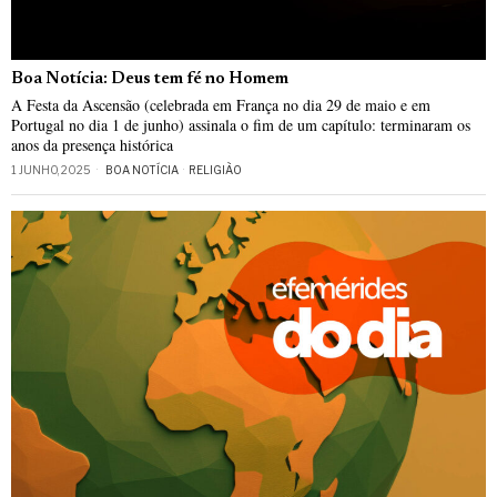
Boa Notícia: Deus tem fé no Homem
A Festa da Ascensão (celebrada em França no dia 29 de maio e em
Portugal no dia 1 de junho) assinala o fim de um capítulo: terminaram os
anos da presença histórica
1 JUNHO, 2025
BOA NOTÍCIA
·
RELIGIÃO