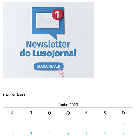
CALENDÁRIO
Junho 2025
S
T
Q
Q
S
S
D
1
2
3
4
5
6
7
8