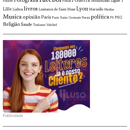
futebol
Fotografia
I Guerra Mundial
Ligue 1
Futsal
Folclore
livros
Lyon
Lille
Lisboa
Lusitanos de Saint Maur
Marseille
Medias
Musica
política
opinião
Paris
Paris Saint Germain
PSG
Poesia
PS
Religião
Saude
Toulouse
Voleibol
Publicidade