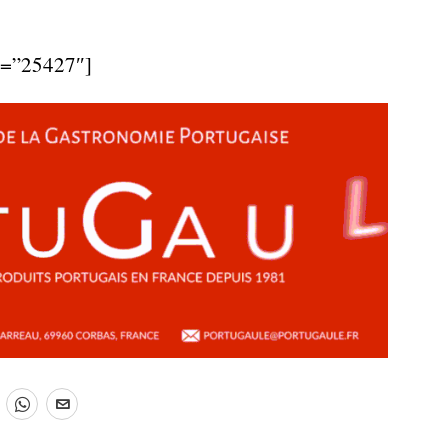
d=”25427″]