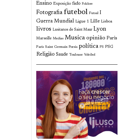
Ensino
fado
Exposição
Folclore
futebol
Fotografia
I
Futsal
Guerra Mundial
Lille
Ligue 1
Lisboa
livros
Lyon
Lusitanos de Saint Maur
Musica
opinião
Paris
Marseille
Medias
política
Paris Saint Germain
PSG
Poesia
PS
Religião
Saude
Toulouse
Voleibol