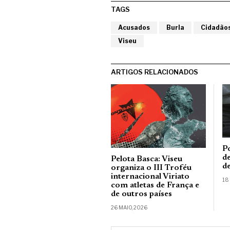
TAGS
Acusados
Burla
Cidadãos
Viseu
ARTIGOS RELACIONADOS
P
d
Pelota Basca: Viseu
d
organiza o III Troféu
internacional Viriato
18
com atletas de França e
de outros países
26 MAIO, 2026