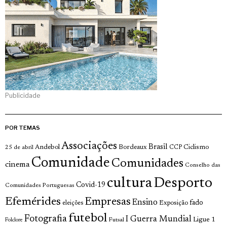
Publicidade
POR TEMAS
Associações
Brasil
Andebol
Bordeaux
Ciclismo
25 de abril
CCP
Comunidade
Comunidades
cinema
Conselho das
cultura
Desporto
Covid-19
Comunidades Portuguesas
Efemérides
Empresas
Ensino
fado
Exposição
eleições
futebol
Fotografia
I Guerra Mundial
Ligue 1
Futsal
Folclore