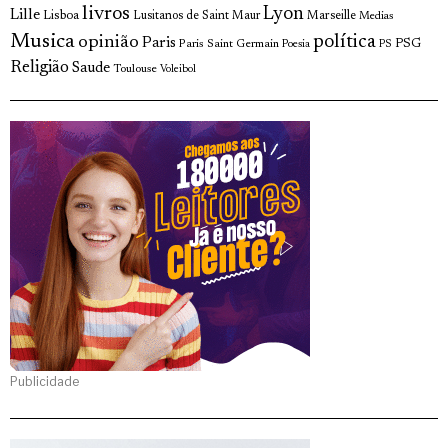
livros
Lyon
Lille
Lisboa
Lusitanos de Saint Maur
Marseille
Medias
Musica
política
opinião
Paris
Paris Saint Germain
PSG
Poesia
PS
Religião
Saude
Toulouse
Voleibol
Publicidade