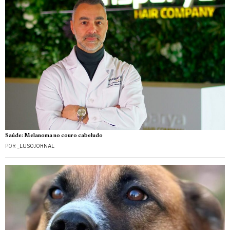
Saúde: Melanoma no couro cabeludo
POR
_LUSOJORNAL