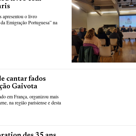
ris
 apresentou o livro
da Emigração Portuguesa” na
de cantar fados
ação Gaivota
Fado em França, organizou mais
e, na região parisiense e desta
ation des 35 ans