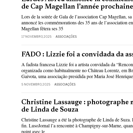
de Cap Magellan l’année prochain
Lors de la soirée de Gala de l’association Cap Magellan, sa
annoncé les commémorations des 35 ans de l’association e
Magellan fêtera ses 35
17 NOVEMBRO, 2025
ASSOCIAÇÕES
FADO : Lizzie foi a convidada da a
A fadista francesa Lizzie foi a artista convidada da “Renco
organizada como habitualmente no Château Lorentz, em Br
Gaivota, uma associação presidida por Maria José Henrique
5 NOVEMBRO, 2025
ASSOCIAÇÕES
Christine Lassauge : photographe m
de Linda de Souza
Christine Lassauge a été la photographe de Linda de Suza. El
fin. LusoJornal l’a rencontré à Champigny-sur-Marne, quan
point avec le