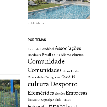
Publicidade
POR TEMAS
Associações
Andebol
25 de abril
cinema
Brasil
Bordeaux
Ciclismo
CCP
Comunidade
Comunidades
Conselho das
Covid-19
Comunidades Portuguesas
cultura
Desporto
Efemérides
Empresas
eleições
Ensino
fado
Exposição
Folclore
futebol
Fotografia
I