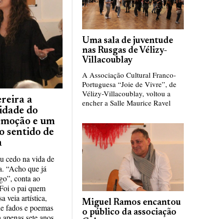
Uma sala de juventude
nas Rusgas de Vélizy-
Villacoublay
A Associação Cultural Franco-
Portuguesa “Joie de Vivre”, de
Vélizy-Villacoublay, voltou a
reira a
encher a Salle Maurice Ravel
idade do
 emoção e um
 sentido de
a
u cedo na vida de
a. “Acho que já
go”, conta ao
Foi o pai quem
a veia artística,
Miguel Ramos encantou
he fados e poemas
o público da associação
 apenas sete anos.