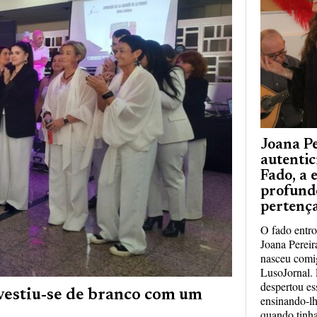
Joana Pe
autentic
Fado, a
profundo
pertenç
O fado entro
Joana Pereir
nasceu comi
LusoJornal. 
despertou ess
vestiu-se de branco com um
ensinando-l
quando tinha