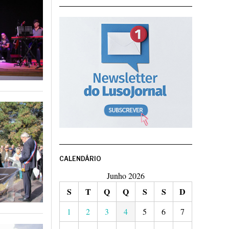
CALENDÁRIO
Junho 2026
S
T
Q
Q
S
S
D
1
2
3
4
5
6
7