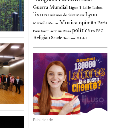
Futsal
Guerra Mundial
Lille
Ligue 1
Lisboa
livros
Lyon
Lusitanos de Saint Maur
Musica
opinião
Paris
Marseille
Medias
política
Paris Saint Germain
PSG
Poesia
PS
Religião
Saude
Toulouse
Voleibol
Publicidade