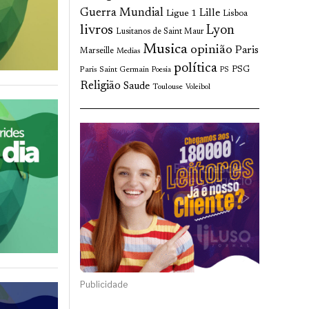
Guerra Mundial
Lille
Ligue 1
Lisboa
livros
Lyon
Lusitanos de Saint Maur
Musica
opinião
Paris
Marseille
Medias
política
Paris Saint Germain
PSG
Poesia
PS
Religião
Saude
Toulouse
Voleibol
Publicidade