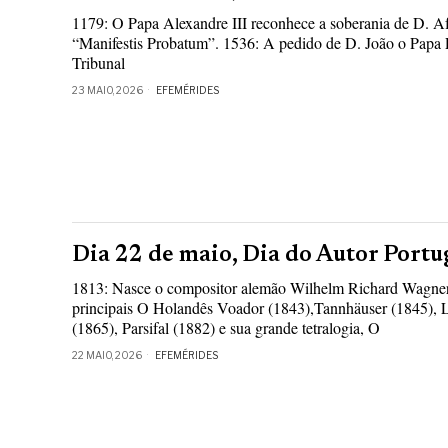
1179: O Papa Alexandre III reconhece a soberania de D. A
“Manifestis Probatum”. 1536: A pedido de D. João o Papa P
Tribunal
23 MAIO, 2026
EFEMÉRIDES
Dia 22 de maio, Dia do Autor Portu
1813: Nasce o compositor alemão Wilhelm Richard Wagner, 
principais O Holandês Voador (1843),Tannhäuser (1845), Lo
(1865), Parsifal (1882) e sua grande tetralogia, O
22 MAIO, 2026
EFEMÉRIDES