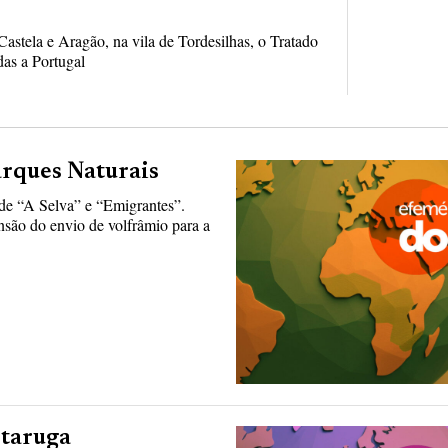
astela e Aragão, na vila de Tordesilhas, o Tratado
das a Portugal
arques Naturais
r de “A Selva” e “Emigrantes”.
nsão do envio de volfrâmio para a
rtaruga