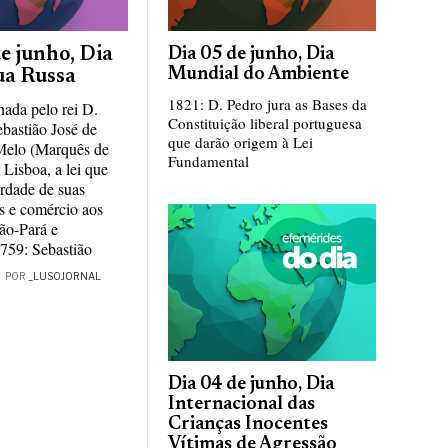
e junho, Dia
Dia 05 de junho, Dia
Mundial do Ambiente
ua Russa
1821: D. Pedro jura as Bases da
nada pelo rei D.
Constituição liberal portuguesa
ebastião José de
que darão origem à Lei
Melo (Marquês de
Fundamental
Lisboa, a lei que
berdade de suas
s e comércio aos
ão-Pará e
759: Sebastião
POR
_LUSOJORNAL
Dia 04 de junho, Dia
Internacional das
Crianças Inocentes
Vítimas de Agressão