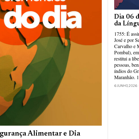
Dia 06 d
da Líng
1755: É assi
José e por S
Carvalho e 
Pombal), em 
restitui a li
pessoas, ben
índios do Gr
Maranhão. 1
6 JUNHO, 2026
egurança Alimentar e Dia