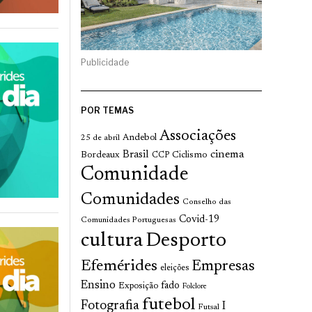
Publicidade
POR TEMAS
Associações
Andebol
25 de abril
cinema
Brasil
Bordeaux
Ciclismo
CCP
Comunidade
Comunidades
Conselho das
Covid-19
Comunidades Portuguesas
cultura
Desporto
Efemérides
Empresas
eleições
Ensino
fado
Exposição
Folclore
futebol
Fotografia
I
Futsal