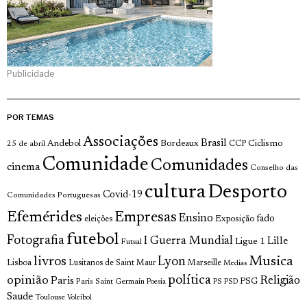
Publicidade
POR TEMAS
Associações
Brasil
Andebol
Bordeaux
Ciclismo
25 de abril
CCP
Comunidade
Comunidades
cinema
Conselho das
cultura
Desporto
Covid-19
Comunidades Portuguesas
Efemérides
Empresas
Ensino
fado
Exposição
eleições
futebol
Fotografia
I Guerra Mundial
Lille
Ligue 1
Futsal
Musica
livros
Lyon
Lisboa
Lusitanos de Saint Maur
Marseille
Medias
política
opinião
Religião
Paris
Paris Saint Germain
PSG
Poesia
PS
PSD
Saude
Toulouse
Voleibol