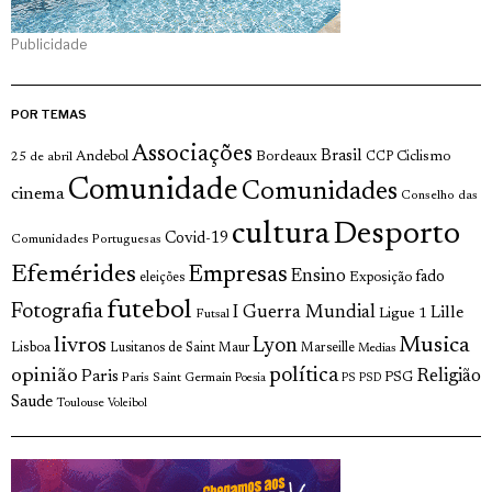
Publicidade
POR TEMAS
Associações
Brasil
Andebol
Bordeaux
Ciclismo
25 de abril
CCP
Comunidade
Comunidades
cinema
Conselho das
cultura
Desporto
Covid-19
Comunidades Portuguesas
Efemérides
Empresas
Ensino
fado
Exposição
eleições
futebol
Fotografia
I Guerra Mundial
Lille
Ligue 1
Futsal
livros
Musica
Lyon
Lisboa
Lusitanos de Saint Maur
Marseille
Medias
opinião
política
Religião
Paris
Paris Saint Germain
PSG
Poesia
PS
PSD
Saude
Toulouse
Voleibol