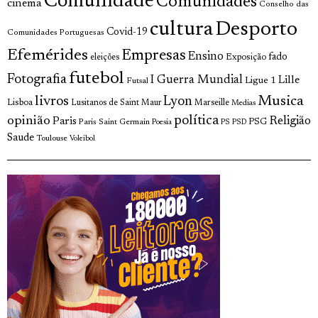
Comunidade
Comunidades
cinema
Conselho das
cultura
Desporto
Covid-19
Comunidades Portuguesas
Efemérides
Empresas
Ensino
fado
Exposição
eleições
futebol
Fotografia
I Guerra Mundial
Lille
Ligue 1
Futsal
livros
Musica
Lyon
Lisboa
Lusitanos de Saint Maur
Marseille
Medias
opinião
política
Religião
Paris
Paris Saint Germain
PSG
Poesia
PS
PSD
Saude
Toulouse
Voleibol