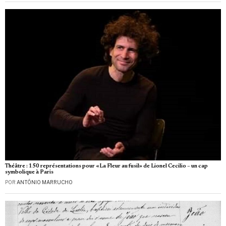
Théâtre : 150 représentations pour «La Fleur au fusil» de Lionel Cecilio – un cap
symbolique à Paris
POR
ANTÓNIO MARRUCHO