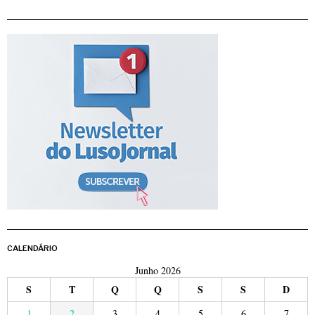
CALENDÁRIO
Junho 2026
S
T
Q
Q
S
S
D
1
2
3
4
5
6
7