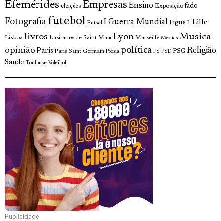
Efemérides
Empresas
Ensino
fado
Exposição
eleições
futebol
Fotografia
I Guerra Mundial
Lille
Ligue 1
Futsal
Musica
livros
Lyon
Lisboa
Lusitanos de Saint Maur
Marseille
Medias
política
opinião
Religião
Paris
Paris Saint Germain
PSG
Poesia
PS
PSD
Saude
Toulouse
Voleibol
Publicidade