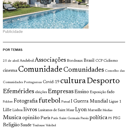
Publicidade
POR TEMAS
Associações
Brasil
Andebol
Bordeaux
Ciclismo
25 de abril
CCP
Comunidade
Comunidades
cinema
Conselho das
cultura
Desporto
Covid-19
Comunidades Portuguesas
Efemérides
Empresas
Ensino
fado
Exposição
eleições
futebol
Fotografia
I Guerra Mundial
Ligue 1
Futsal
Folclore
livros
Lyon
Lille
Lisboa
Lusitanos de Saint Maur
Marseille
Medias
Musica
política
opinião
Paris
Paris Saint Germain
PSG
Poesia
PS
Religião
Saude
Toulouse
Voleibol