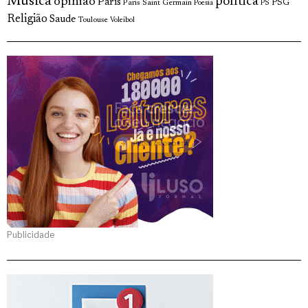
Musica
política
opinião
Paris
Paris Saint Germain
PSG
Poesia
PS
Religião
Saude
Toulouse
Voleibol
Publicidade