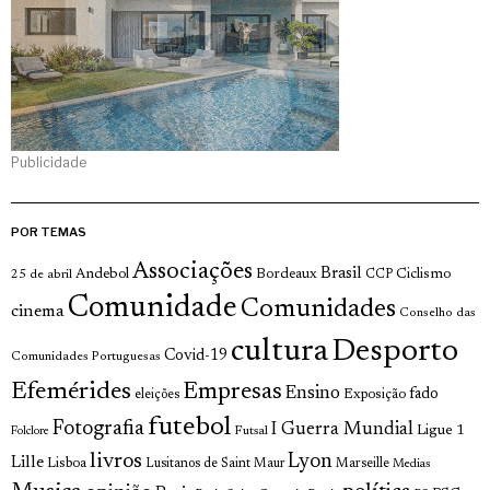
Publicidade
POR TEMAS
Associações
Brasil
Andebol
Bordeaux
Ciclismo
25 de abril
CCP
Comunidade
Comunidades
cinema
Conselho das
cultura
Desporto
Covid-19
Comunidades Portuguesas
Efemérides
Empresas
Ensino
fado
Exposição
eleições
futebol
Fotografia
I Guerra Mundial
Ligue 1
Futsal
Folclore
livros
Lyon
Lille
Lisboa
Lusitanos de Saint Maur
Marseille
Medias