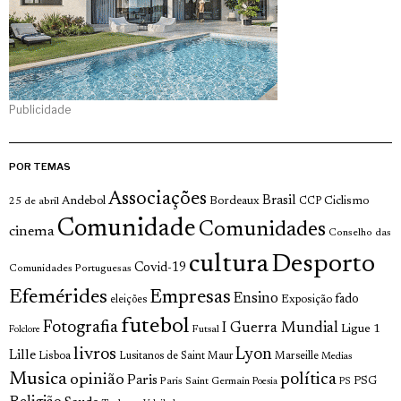
Publicidade
POR TEMAS
Associações
Brasil
Andebol
Bordeaux
Ciclismo
25 de abril
CCP
Comunidade
Comunidades
cinema
Conselho das
cultura
Desporto
Covid-19
Comunidades Portuguesas
Efemérides
Empresas
Ensino
fado
Exposição
eleições
futebol
Fotografia
I Guerra Mundial
Ligue 1
Futsal
Folclore
livros
Lyon
Lille
Lisboa
Lusitanos de Saint Maur
Marseille
Medias
Musica
política
opinião
Paris
Paris Saint Germain
PSG
Poesia
PS