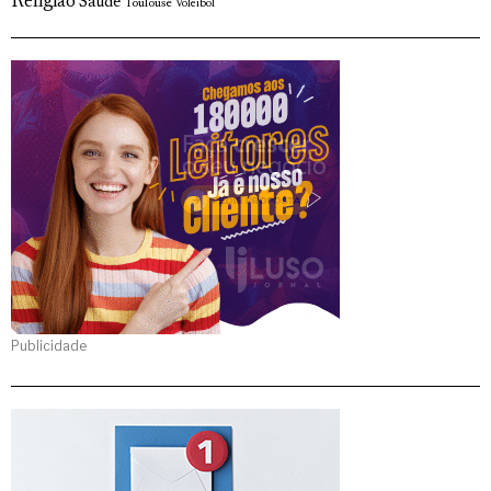
Religião
Saude
Toulouse
Voleibol
Publicidade