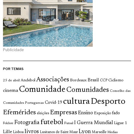
Publicidade
POR TEMAS
Associações
Brasil
Andebol
Bordeaux
Ciclismo
25 de abril
CCP
Comunidade
Comunidades
cinema
Conselho das
cultura
Desporto
Covid-19
Comunidades Portuguesas
Efemérides
Empresas
Ensino
fado
Exposição
eleições
futebol
Fotografia
I Guerra Mundial
Ligue 1
Futsal
Folclore
livros
Lyon
Lille
Lisboa
Lusitanos de Saint Maur
Marseille
Medias