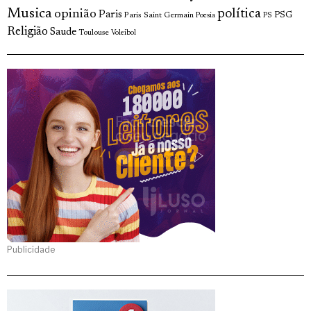
Musica
política
opinião
Paris
Paris Saint Germain
PSG
Poesia
PS
Religião
Saude
Toulouse
Voleibol
Publicidade