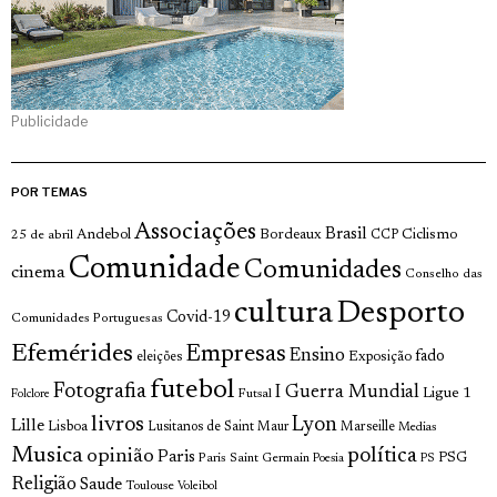
Publicidade
POR TEMAS
Associações
Brasil
Andebol
Bordeaux
Ciclismo
25 de abril
CCP
Comunidade
Comunidades
cinema
Conselho das
cultura
Desporto
Covid-19
Comunidades Portuguesas
Efemérides
Empresas
Ensino
fado
Exposição
eleições
futebol
Fotografia
I Guerra Mundial
Ligue 1
Futsal
Folclore
livros
Lyon
Lille
Lisboa
Lusitanos de Saint Maur
Marseille
Medias
Musica
política
opinião
Paris
Paris Saint Germain
PSG
Poesia
PS
Religião
Saude
Toulouse
Voleibol