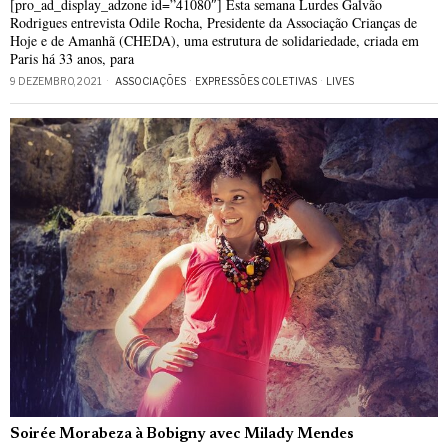
[pro_ad_display_adzone id=”41080″] Esta semana Lurdes Galvão
Rodrigues entrevista Odile Rocha, Presidente da Associação Crianças de
Hoje e de Amanhã (CHEDA), uma estrutura de solidariedade, criada em
Paris há 33 anos, para
9 DEZEMBRO, 2021
ASSOCIAÇÕES
·
EXPRESSÕES COLETIVAS
·
LIVES
Soirée Morabeza à Bobigny avec Milady Mendes