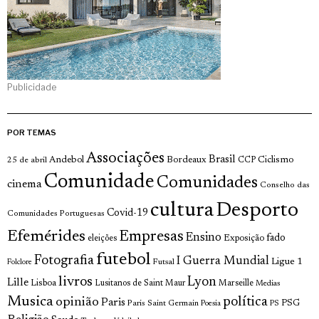
Publicidade
POR TEMAS
Associações
Brasil
Andebol
Bordeaux
Ciclismo
25 de abril
CCP
Comunidade
Comunidades
cinema
Conselho das
cultura
Desporto
Covid-19
Comunidades Portuguesas
Efemérides
Empresas
Ensino
fado
Exposição
eleições
futebol
Fotografia
I Guerra Mundial
Ligue 1
Futsal
Folclore
livros
Lyon
Lille
Lisboa
Lusitanos de Saint Maur
Marseille
Medias
Musica
política
opinião
Paris
Paris Saint Germain
PSG
Poesia
PS