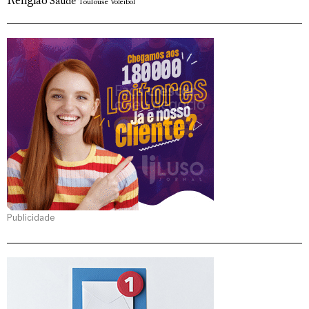
Religião
Saude
Toulouse
Voleibol
Publicidade