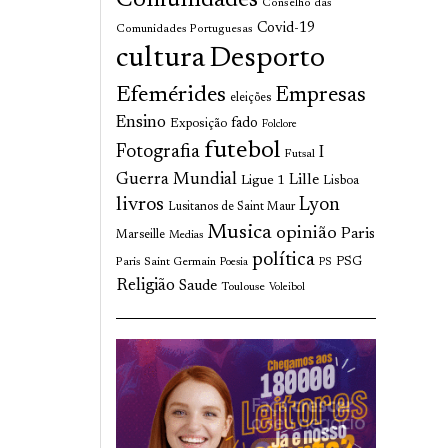
Comunidades
Conselho das
Covid-19
Comunidades Portuguesas
cultura
Desporto
Efemérides
Empresas
eleições
Ensino
fado
Exposição
Folclore
futebol
Fotografia
I
Futsal
Guerra Mundial
Lille
Ligue 1
Lisboa
livros
Lyon
Lusitanos de Saint Maur
Musica
opinião
Paris
Marseille
Medias
política
Paris Saint Germain
PSG
Poesia
PS
Religião
Saude
Toulouse
Voleibol