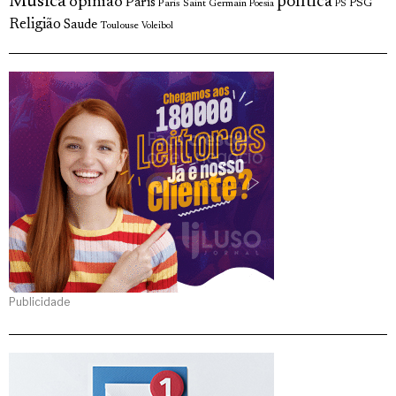
Musica
política
opinião
Paris
Paris Saint Germain
PSG
Poesia
PS
Religião
Saude
Toulouse
Voleibol
Publicidade