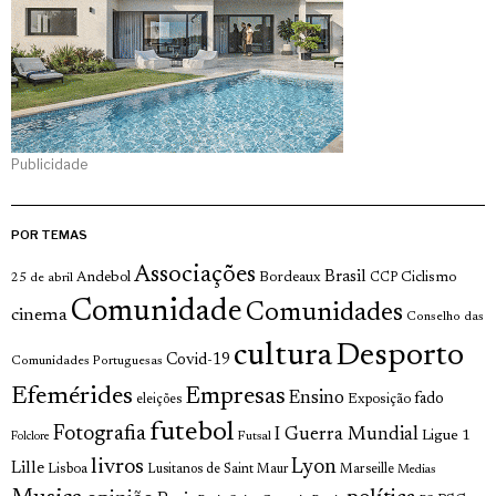
Publicidade
POR TEMAS
Associações
Brasil
Andebol
Bordeaux
Ciclismo
25 de abril
CCP
Comunidade
Comunidades
cinema
Conselho das
cultura
Desporto
Covid-19
Comunidades Portuguesas
Efemérides
Empresas
Ensino
fado
Exposição
eleições
futebol
Fotografia
I Guerra Mundial
Ligue 1
Futsal
Folclore
livros
Lyon
Lille
Lisboa
Lusitanos de Saint Maur
Marseille
Medias