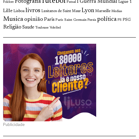
futebol
Fotografia
I Guerra Mundial
Ligue 1
Futsal
Folclore
livros
Lyon
Lille
Lisboa
Lusitanos de Saint Maur
Marseille
Medias
Musica
política
opinião
Paris
Paris Saint Germain
PSG
Poesia
PS
Religião
Saude
Toulouse
Voleibol
Publicidade