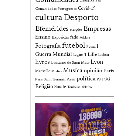
Comunidades
Conselho das
Covid-19
Comunidades Portuguesas
cultura
Desporto
Efemérides
Empresas
eleições
Ensino
fado
Exposição
Folclore
futebol
Fotografia
I
Futsal
Guerra Mundial
Lille
Ligue 1
Lisboa
livros
Lyon
Lusitanos de Saint Maur
Musica
opinião
Paris
Marseille
Medias
política
Paris Saint Germain
PSG
Poesia
PS
Religião
Saude
Toulouse
Voleibol