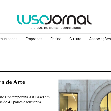
munidades
Empresas
Ensino
Cultura
Associações
ra de Arte
 Arte Contemporâna Art Basel em
s de 41 países e territórios,