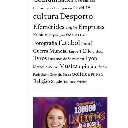
Comunidades
Conselho das
Covid-19
Comunidades Portuguesas
cultura
Desporto
Efemérides
Empresas
eleições
Ensino
fado
Exposição
Folclore
futebol
Fotografia
I
Futsal
Guerra Mundial
Lille
Ligue 1
Lisboa
livros
Lyon
Lusitanos de Saint Maur
Musica
opinião
Paris
Marseille
Medias
política
Paris Saint Germain
PSG
Poesia
PS
Religião
Saude
Toulouse
Voleibol