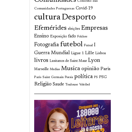
Comunidades
Conselho das
Covid-19
Comunidades Portuguesas
cultura
Desporto
Efemérides
Empresas
eleições
Ensino
fado
Exposição
Folclore
futebol
Fotografia
I
Futsal
Guerra Mundial
Lille
Ligue 1
Lisboa
livros
Lyon
Lusitanos de Saint Maur
Musica
opinião
Paris
Marseille
Medias
política
Paris Saint Germain
PSG
Poesia
PS
Religião
Saude
Toulouse
Voleibol