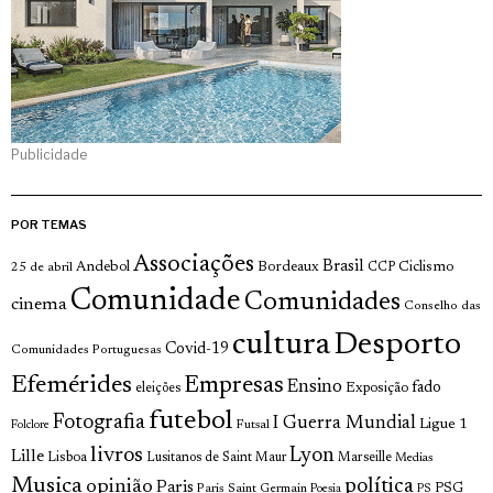
Publicidade
POR TEMAS
Associações
Brasil
Andebol
Bordeaux
Ciclismo
25 de abril
CCP
Comunidade
Comunidades
cinema
Conselho das
cultura
Desporto
Covid-19
Comunidades Portuguesas
Efemérides
Empresas
Ensino
fado
Exposição
eleições
futebol
Fotografia
I Guerra Mundial
Ligue 1
Futsal
Folclore
livros
Lyon
Lille
Lisboa
Lusitanos de Saint Maur
Marseille
Medias
Musica
política
opinião
Paris
Paris Saint Germain
PSG
Poesia
PS