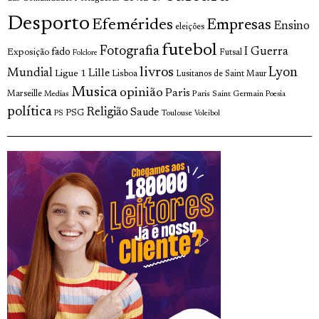
Desporto
Efemérides
Empresas
Ensino
eleições
futebol
Fotografia
I Guerra
fado
Exposição
Futsal
Folclore
livros
Lyon
Mundial
Lille
Ligue 1
Lisboa
Lusitanos de Saint Maur
Musica
opinião
Paris
Marseille
Paris Saint Germain
Medias
Poesia
política
Religião
Saude
PSG
Toulouse
PS
Voleibol