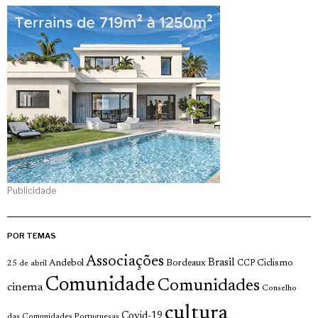
Publicidade
POR TEMAS
Associações
Brasil
Andebol
Bordeaux
Ciclismo
25 de abril
CCP
Comunidade
Comunidades
cinema
Conselho
cultura
Covid-19
das Comunidades Portuguesas