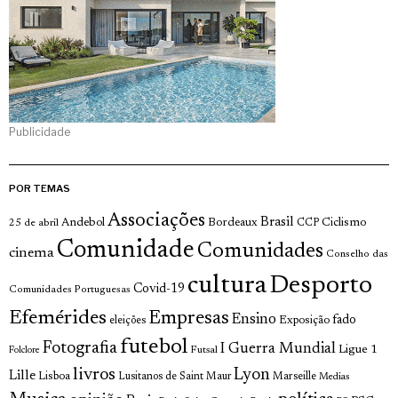
Publicidade
POR TEMAS
Associações
Brasil
Andebol
Bordeaux
Ciclismo
25 de abril
CCP
Comunidade
Comunidades
cinema
Conselho das
cultura
Desporto
Covid-19
Comunidades Portuguesas
Efemérides
Empresas
Ensino
fado
Exposição
eleições
futebol
Fotografia
I Guerra Mundial
Ligue 1
Futsal
Folclore
livros
Lyon
Lille
Lisboa
Lusitanos de Saint Maur
Marseille
Medias