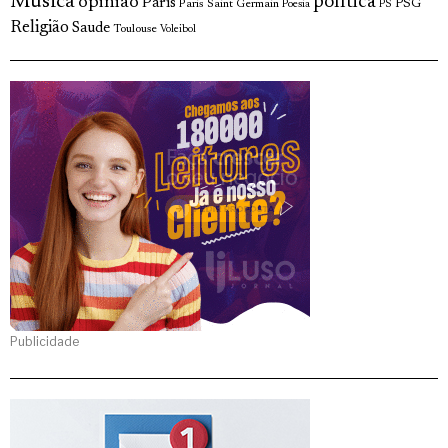
Musica
política
opinião
Paris
Paris Saint Germain
PSG
Poesia
PS
Religião
Saude
Toulouse
Voleibol
Publicidade