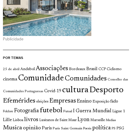
Publicidade
POR TEMAS
Associações
Brasil
Andebol
Bordeaux
Ciclismo
25 de abril
CCP
Comunidade
Comunidades
cinema
Conselho das
cultura
Desporto
Covid-19
Comunidades Portuguesas
Efemérides
Empresas
Ensino
fado
Exposição
eleições
futebol
Fotografia
I Guerra Mundial
Ligue 1
Futsal
Folclore
livros
Lyon
Lille
Lisboa
Lusitanos de Saint Maur
Marseille
Medias
Musica
política
opinião
Paris
Paris Saint Germain
PSG
Poesia
PS