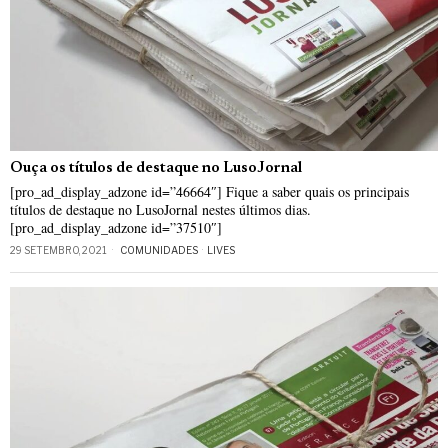
Ouça os títulos de destaque no LusoJornal
[pro_ad_display_adzone id=”46664″] Fique a saber quais os principais
títulos de destaque no LusoJornal nestes últimos dias.
[pro_ad_display_adzone id=”37510″]
29 SETEMBRO, 2021
COMUNIDADES
·
LIVES