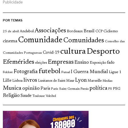
Publicidade
POR TEMAS
Associações
Brasil
Andebol
Bordeaux
Ciclismo
25 de abril
CCP
Comunidade
Comunidades
cinema
Conselho das
cultura
Desporto
Covid-19
Comunidades Portuguesas
Efemérides
Empresas
Ensino
fado
Exposição
eleições
futebol
Fotografia
I Guerra Mundial
Ligue 1
Futsal
Folclore
livros
Lyon
Lille
Lisboa
Lusitanos de Saint Maur
Marseille
Medias
Musica
política
opinião
Paris
Paris Saint Germain
PSG
Poesia
PS
Religião
Saude
Toulouse
Voleibol