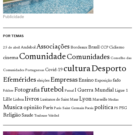
Publicidade
POR TEMAS
Associações
Brasil
Andebol
Bordeaux
Ciclismo
25 de abril
CCP
Comunidade
Comunidades
cinema
Conselho das
cultura
Desporto
Covid-19
Comunidades Portuguesas
Efemérides
Empresas
Ensino
fado
Exposição
eleições
futebol
Fotografia
I Guerra Mundial
Ligue 1
Futsal
Folclore
livros
Lyon
Lille
Lisboa
Lusitanos de Saint Maur
Marseille
Medias
Musica
política
opinião
Paris
Paris Saint Germain
PSG
Poesia
PS
Religião
Saude
Toulouse
Voleibol