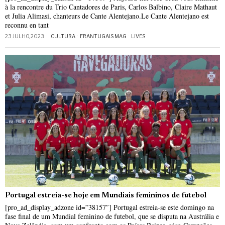
à la rencontre du Trio Cantadores de Paris, Carlos Balbino, Claire Mathaut
et Julia Alimasi, chanteurs de Cante Alentejano.Le Cante Alentejano est
reconnu en tant
23 JULHO, 2023
CULTURA
·
FRANTUGAIS MAG
·
LIVES
Portugal estreia-se hoje em Mundiais femininos de futebol
[pro_ad_display_adzone id=”38157″] Portugal estreia-se este domingo na
fase final de um Mundial feminino de futebol, que se disputa na Austrália e