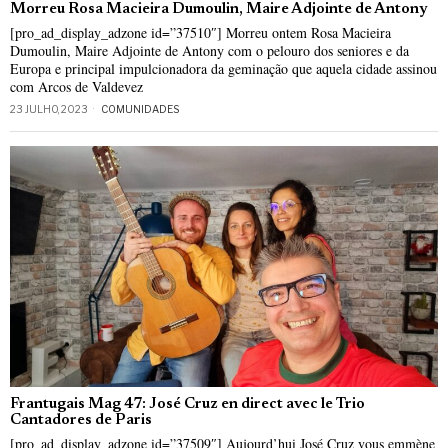
Morreu Rosa Macieira Dumoulin, Maire Adjointe de Antony
[pro_ad_display_adzone id=”37510″] Morreu ontem Rosa Macieira
Dumoulin, Maire Adjointe de Antony com o pelouro dos seniores e da
Europa e principal impulcionadora da geminação que aquela cidade assinou
com Arcos de Valdevez
23 JULHO, 2023
COMUNIDADES
Frantugais Mag 47: José Cruz en direct avec le Trio
Cantadores de Paris
[pro_ad_display_adzone id=”37509″] Aujourd’hui José Cruz vous emmène