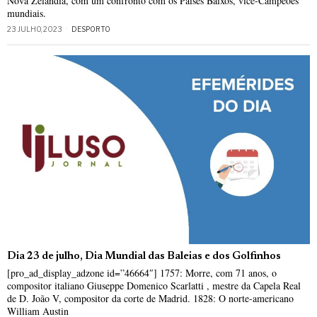
Nova Zelândia, com um confronto com os Países Baixos, vice-Campeões
mundiais.
23 JULHO, 2023
DESPORTO
Dia 23 de julho, Dia Mundial das Baleias e dos Golfinhos
[pro_ad_display_adzone id=”46664″] 1757: Morre, com 71 anos, o
compositor italiano Giuseppe Domenico Scarlatti , mestre da Capela Real
de D. João V, compositor da corte de Madrid. 1828: O norte-americano
William Austin