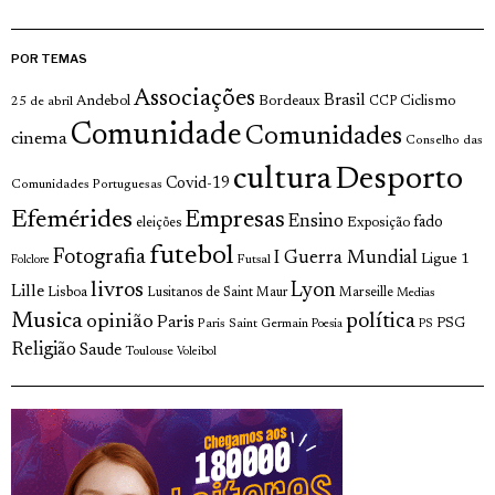
POR TEMAS
Associações
Brasil
Andebol
Bordeaux
Ciclismo
25 de abril
CCP
Comunidade
Comunidades
cinema
Conselho das
cultura
Desporto
Covid-19
Comunidades Portuguesas
Efemérides
Empresas
Ensino
fado
Exposição
eleições
futebol
Fotografia
I Guerra Mundial
Ligue 1
Futsal
Folclore
livros
Lyon
Lille
Lisboa
Lusitanos de Saint Maur
Marseille
Medias
Musica
política
opinião
Paris
Paris Saint Germain
PSG
Poesia
PS
Religião
Saude
Toulouse
Voleibol