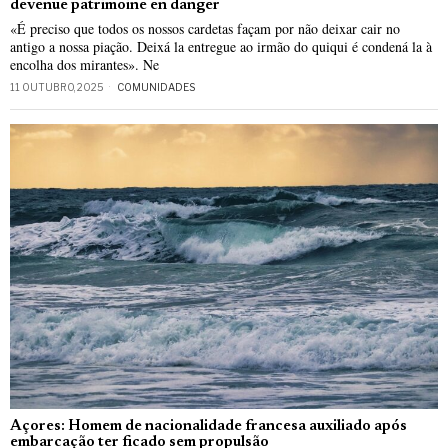
devenue patrimoine en danger
«É preciso que todos os nossos cardetas façam por não deixar cair no
antigo a nossa piação. Deixá la entregue ao irmão do quiqui é condená la à
encolha dos mirantes». Ne
11 OUTUBRO, 2025
COMUNIDADES
Açores: Homem de nacionalidade francesa auxiliado após
embarcação ter ficado sem propulsão