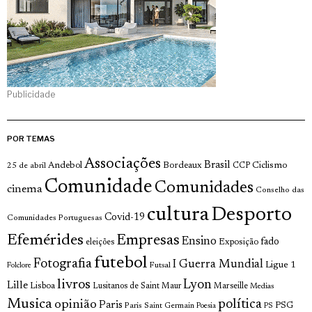
Publicidade
POR TEMAS
Associações
Brasil
Andebol
Bordeaux
Ciclismo
25 de abril
CCP
Comunidade
Comunidades
cinema
Conselho das
cultura
Desporto
Covid-19
Comunidades Portuguesas
Efemérides
Empresas
Ensino
fado
Exposição
eleições
futebol
Fotografia
I Guerra Mundial
Ligue 1
Futsal
Folclore
livros
Lyon
Lille
Lisboa
Lusitanos de Saint Maur
Marseille
Medias
Musica
política
opinião
Paris
Paris Saint Germain
PSG
Poesia
PS