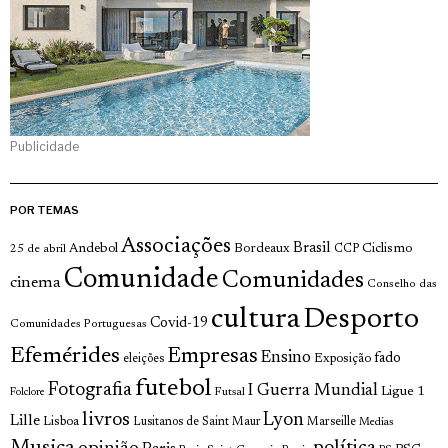
Publicidade
POR TEMAS
Associações
Brasil
Andebol
Bordeaux
Ciclismo
25 de abril
CCP
Comunidade
Comunidades
cinema
Conselho das
cultura
Desporto
Covid-19
Comunidades Portuguesas
Efemérides
Empresas
Ensino
fado
Exposição
eleições
futebol
Fotografia
I Guerra Mundial
Ligue 1
Futsal
Folclore
livros
Lyon
Lille
Lisboa
Lusitanos de Saint Maur
Marseille
Medias
Musica