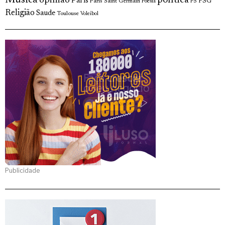
política
opinião
Paris
Paris Saint Germain
PSG
Poesia
PS
Religião
Saude
Toulouse
Voleibol
Publicidade