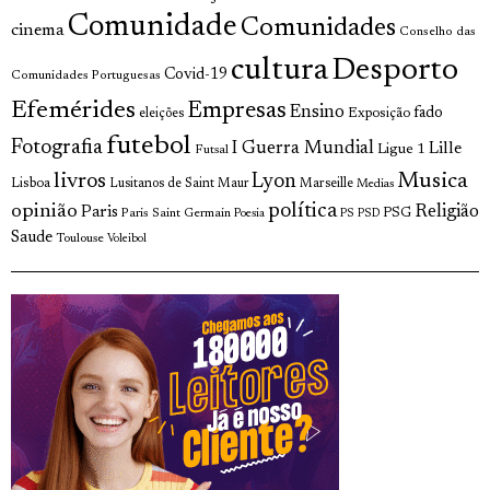
Comunidade
Comunidades
cinema
Conselho das
cultura
Desporto
Covid-19
Comunidades Portuguesas
Efemérides
Empresas
Ensino
fado
Exposição
eleições
futebol
Fotografia
I Guerra Mundial
Lille
Ligue 1
Futsal
livros
Musica
Lyon
Lisboa
Lusitanos de Saint Maur
Marseille
Medias
opinião
política
Religião
Paris
Paris Saint Germain
PSG
Poesia
PS
PSD
Saude
Toulouse
Voleibol