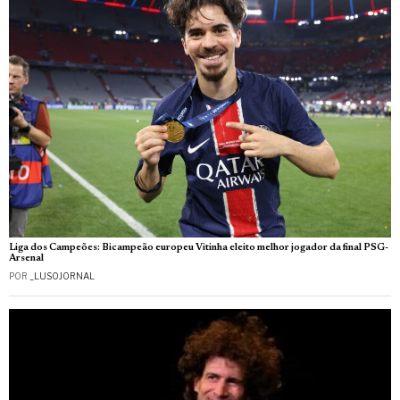
Liga dos Campeões: Bicampeão europeu Vitinha eleito melhor jogador da final PSG-
Arsenal
POR
_LUSOJORNAL