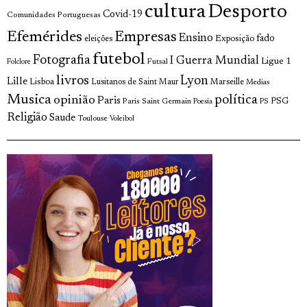
cultura
Desporto
Covid-19
Comunidades Portuguesas
Efemérides
Empresas
Ensino
fado
Exposição
eleições
futebol
Fotografia
I Guerra Mundial
Ligue 1
Futsal
Folclore
livros
Lyon
Lille
Lisboa
Lusitanos de Saint Maur
Marseille
Medias
Musica
política
opinião
Paris
Paris Saint Germain
PSG
Poesia
PS
Religião
Saude
Toulouse
Voleibol